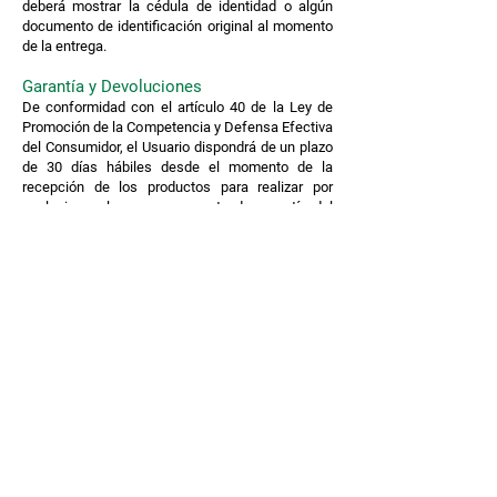
deberá mostrar la cédula de identidad o algún
documento de identificación original al momento
de la entrega.
Garantía y Devoluciones
De conformidad con el artículo 40 de la Ley de
Promoción de la Competencia y Defensa Efectiva
del Consumidor, el Usuario dispondrá de un plazo
de 30 días hábiles desde el momento de la
recepción de los productos para realizar por
cualquier reclamo por concepto de garantía del
producto. Esta garantía aplicará en caso de que
alguno de los productos estuviese dañado o
tenga algún desperfecto. En caso de que alguno
de los productos se encuentre roto, abierto o
quebrado al momento de la entrega, esto se
deberá indicar en dicho momento y no podrá ser
un motivo para reclamar por la garantía de este. El
procedimiento para hacer algún reclamo de
garantía será mediante el envío de un correo
electrónico y se deberá proveer el número de
factura. Todo derecho de garantía y su respectiva
devolución queda anulada en caso de que el
Producto se encuentre abierto o deteriorado. Para
gestionar la garantía el Producto debe estar en