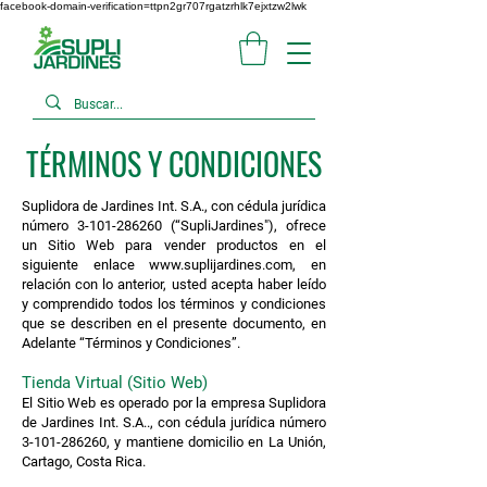
facebook-domain-verification=ttpn2gr707rgatzrhlk7ejxtzw2lwk
TÉRMINOS Y CONDICIONES
Suplidora de Jardines Int. S.A., con cédula jurídica
número
3-101-286260
(“SupliJardines"), ofrece
un Sitio Web para vender productos en el
siguiente enlace
www.suplijardines.com
, en
relación con lo anterior, usted acepta haber leído
y comprendido todos los términos y condiciones
que se describen en el presente documento, en
Adelante “Términos y Condiciones”.
Tienda Virtual (Sitio Web)
El Sitio Web es operado por la empresa Suplidora
de Jardines Int. S.A.., con cédula jurídica número
3-101-286260
, y mantiene domicilio en La Unión,
Cartago, Costa Rica.