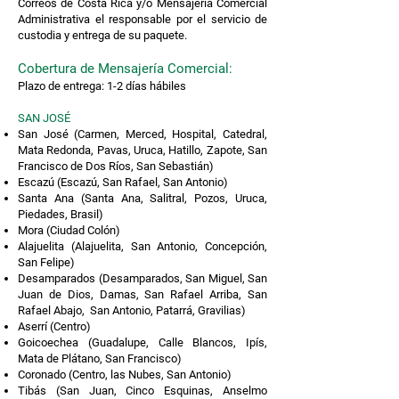
Correos de Costa Rica y/o Mensajería Comercial
Administrativa el responsable por el servicio de
custodia y entrega de su paquete.
Cobertura de Mensajería Co
mercial:
Plazo de entrega: 1-2 días hábiles
SAN JOSÉ
San José (Carmen, Merced, Hospital, Catedral,
Mata Redonda, Pavas, Uruca, Hatillo, Zapote, San
Francisco de Dos Ríos, San Sebastián)
Escazú (Escazú, San Rafael, San Antonio)
Santa Ana (Santa Ana, Salitral, Pozos, Uruca,
Piedades, Brasil)
Mora (Ciudad Colón)
Alajuelita (Alajuelita, San Antonio, Concepción,
San Felipe)
Desamparados (Desamparados, San Miguel, San
Juan de Dios, Damas, San Rafael Arriba, San
Rafael Abajo, San Antonio, Patarrá, Gravilias)
Aserrí (Centro)
Goicoechea (Guadalupe, Calle Blancos, Ipís,
Mata de Plátano, San Francisco)
Coronado (Centro, las Nubes, San Antonio)
Tibás (San Juan, Cinco Esquinas, Anselmo