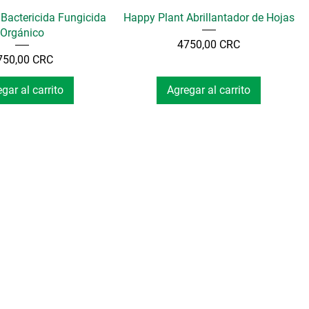
Bactericida Fungicida
Happy Plant Abrillantador de Hojas
Orgánico
Precio
4750,00 CRC
Precio
750,00 CRC
gar al carrito
Agregar al carrito