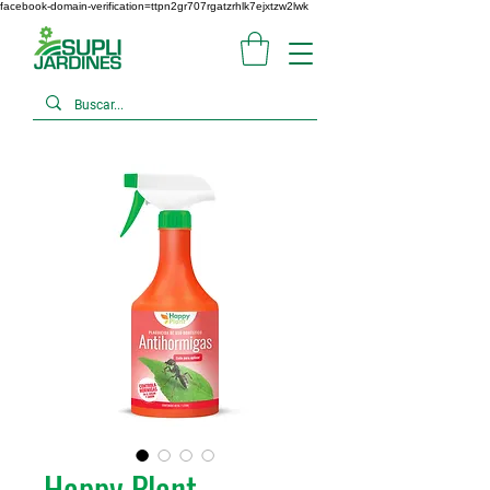
facebook-domain-verification=ttpn2gr707rgatzrhlk7ejxtzw2lwk
Happy Plant