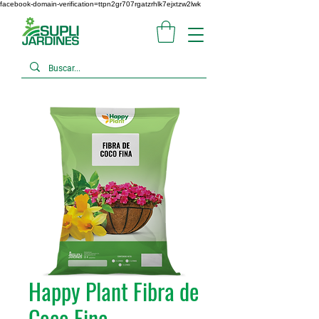
facebook-domain-verification=ttpn2gr707rgatzrhlk7ejxtzw2lwk
Happy Plant Fibra de
Coco Fina