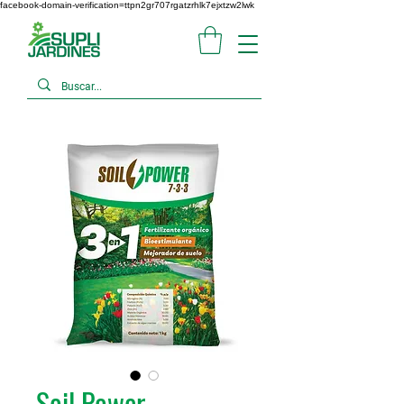
facebook-domain-verification=ttpn2gr707rgatzrhlk7ejxtzw2lwk
Soil Power