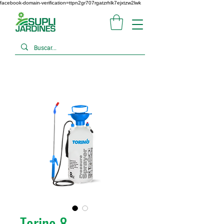
facebook-domain-verification=ttpn2gr707rgatzrhlk7ejxtzw2lwk
Torino 8