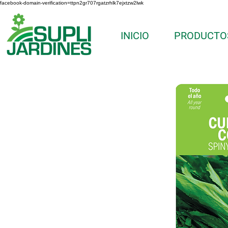
facebook-domain-verification=ttpn2gr707rgatzrhlk7ejxtzw2lwk
INICIO
PRODUCTO