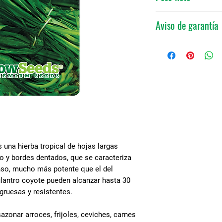
2 gr
Aviso de garantía
Vigrow Seeds garant
contiene este empa
condiciones de calid
se hace responsable
expuesto a condici
fuera de su control.
una hierba tropical de hojas largas
ro y bordes dentados, que se caracteriza
enso, mucho más potente que el del
ulantro coyote pueden alcanzar hasta 30
gruesas y resistentes.
sazonar arroces, frijoles, ceviches, carnes