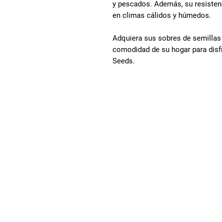
y pescados. Además, su resistenc
en climas cálidos y húmedos.
Adquiera sus sobres de semillas 
comodidad de su hogar para disfr
Seeds.
Menú
Productos
Tips y Consultas