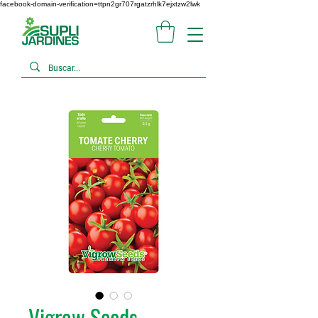
facebook-domain-verification=ttpn2gr707rgatzrhlk7ejxtzw2lwk
Vigrow Seeds