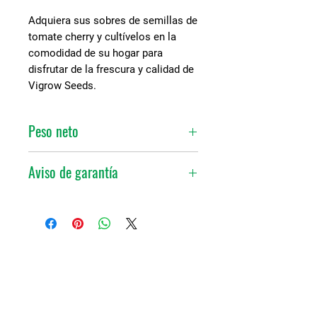
Adquiera sus sobres de semillas de
tomate cherry y cultívelos en la
comodidad de su hogar para
disfrutar de la frescura y calidad de
Vigrow Seeds.
Peso neto
0.5 gr
Aviso de garantía
Vigrow Seeds garantiza que las
semillas que contiene este
empaque cumplen con las
condiciones de calidad del
producto. Por lo tanto, no se hace
responsable del uso que se le de al
estar expuesto a condiciones
externas y manejo que están fuera