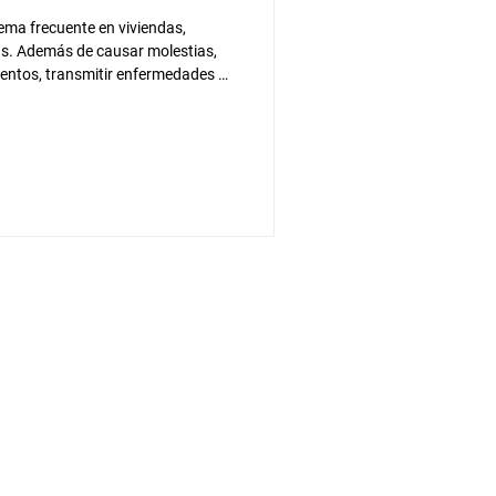
ema frecuente en viviendas,
s. Además de causar molestias,
ntos, transmitir enfermedades o
cturas y otras áreas del hogar.
 encuentran las hormigas,
termitas, roedores, babosas,
dentificarlas correctamente es el
miento más adecu
Políticas
Política de Privacidad