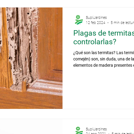
SupliJardines
12 feb 2024
5 min de lectu
Plagas de termita
controlarlas?
¿Qué son las termitas? Las term
comején) son, sin duda, una de l
elementos de madera presentes en
característica es que suelen actu
una infestación puede pasar des
incluso años. En la mayoría de lo
atención a las evidencias que de
tiempo. En el mundo se conocen
SupliJardines