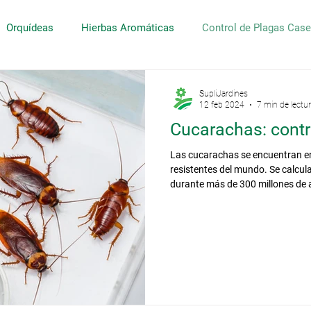
Orquídeas
Hierbas Aromáticas
Control de Plagas Case
SupliJardines
12 feb 2024
7 min de lectu
Cucarachas: contr
Las cucarachas se encuentran e
resistentes del mundo. Se calcul
durante más de 300 millones de 
extraordinaria capacidad de ada
Actualmente se conocen más de 
pocas se consideran plagas de i
establecimientos. Su alimentaci
cualquier materia orgánica puede 