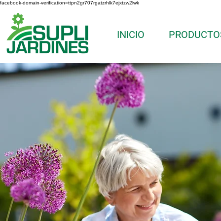
facebook-domain-verification=ttpn2gr707rgatzrhlk7ejxtzw2lwk
INICIO
PRODUCTO