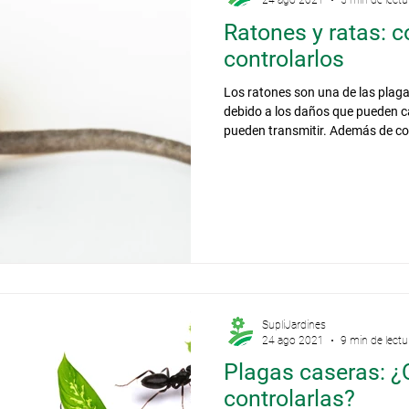
24 ago 2021
5 min de lectu
Ratones y ratas: c
controlarlos
Los ratones son una de las pla
debido a los daños que pueden c
pueden transmitir. Además de co
excremento, pueden roer muebles
eléctricos y otros materiales pre
principalmente nocturnos y aprov
y espacios en paredes, techos o p
y construir sus nidos. Aunque 
SupliJardines
24 ago 2021
9 min de lectu
Plagas caseras: 
controlarlas?