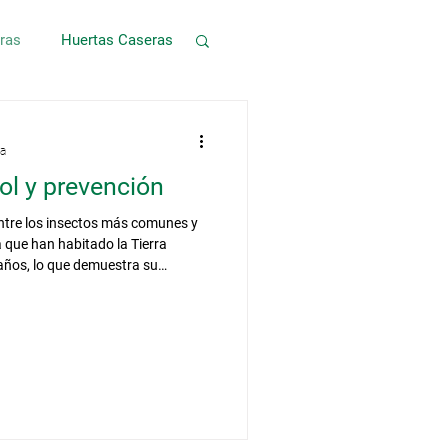
ras
Huertas Caseras
ra
ol y prevención
ntre los insectos más comunes y
a que han habitado la Tierra
años, lo que demuestra su
ptación y supervivencia.
3.500 especies, aunque solo unas
mportancia en hogares y
ón es muy variada y prácticamente
servirles de alimento, inclu