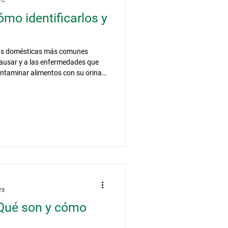
ra
ómo identificarlos y
gas domésticas más comunes
ausar y a las enfermedades que
ntaminar alimentos con su orina y
, empaques, libros, cables
sentes en el hogar. Son de hábitos
echan pequeños orificios, grietas
isos para ingresar a las viviendas
muchas
ra
¿Qué son y cómo