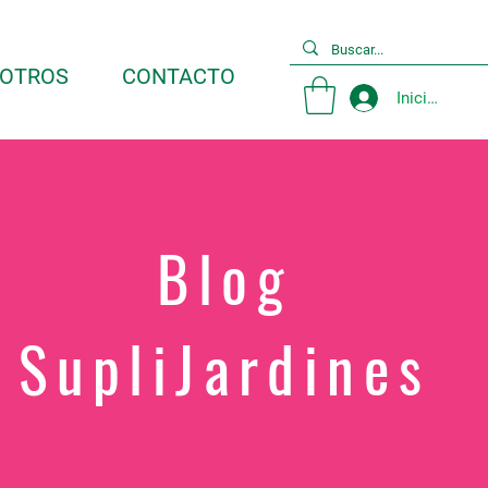
OTROS
CONTACTO
Iniciar sesió
Blog
SupliJardines