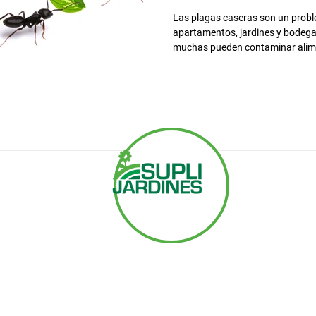
Las plagas caseras son un probl
apartamentos, jardines y bodega
muchas pueden contaminar alime
provocar daños en muebles, estru
Entre las plagas más comunes se
cucarachas, moscas, mosquitos, 
caracoles, polillas y alacranes. I
primer paso para elegir el trata
Contacto
+506 2279 6994
servicioalcliente@seracsa.com