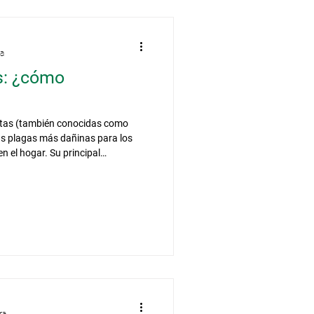
ra
s: ¿cómo
itas (también conocidas como
as plagas más dañinas para los
 el hogar. Su principal
ar de forma silenciosa, por lo que
apercibida durante meses o
s casos, es necesario prestar
jan para detectar su presencia a
 más de 3.000 esp